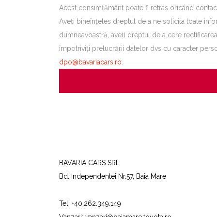
Acest consimțământ poate fi retras oricând conta
Aveți bineînțeles dreptul de a ne solicita toate in
dumneavoastră, aveți dreptul de a cere rectificarea 
împotriviți prelucrării datelor dvs cu caracter per
dpo@bavariacars.ro
.
BAVARIA CARS SRL
Bd. Independentei Nr.57, Baia Mare
Tel:
+40.262.349.149