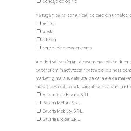
Sondaje de opinie
Vă rugăm să ne comunicați pe care din următoare
e-mail
poștă
telefon
servicii de mesagerie sms
Am dori să transferăm de asemenea datele dumneav
parteneriem în activitatea noastră de business pen
marketing mai sus detaliate, pe canalele de marke
indicați societățile de la care ați dori să primiți info
Automobile Bavaria S.R.L
Bavaria Motors S.R.L
Bavaria Mobility S.R.L.
Bavaria Broker S.R.L.