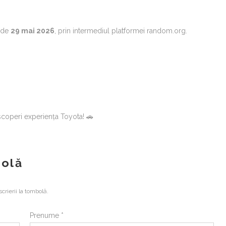
a de
29 mai 2026
, prin intermediul platformei random.org.
escoperi experiența Toyota!
🚗
bolă
rierii la tombolă.
Prenume *