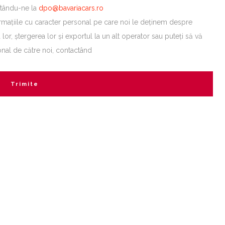
ctându-ne la
dpo@bavariacars.ro
formațiile cu caracter personal pe care noi le deținem despre
lor, ștergerea lor și exportul la un alt operator sau puteți să vă
sonal de către noi, contactând