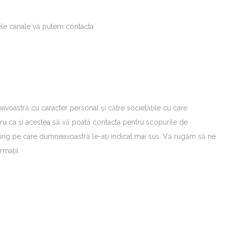
le canale vă putem contacta
oastră cu caracter personal și către societățile cu care
tru ca și acestea să vă poată contacta pentru scopurile de
ting pe care dumneavoastră le-ați indicat mai sus. Vă rugăm să ne
rmații: