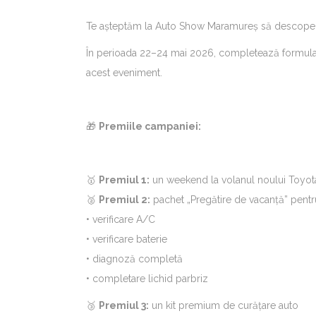
Te așteptăm la Auto Show Maramureș să descoperi g
În perioada 22–24 mai 2026, completează formularul 
acest eveniment.
🎁
Premiile campaniei:
🥇
Premiul 1:
un weekend la volanul noului Toyota
🥈
Premiul 2:
pachet „Pregătire de vacanță” pentr
• verificare A/C
• verificare baterie
• diagnoză completă
• completare lichid parbriz
🥉
Premiul 3:
un kit premium de curățare auto