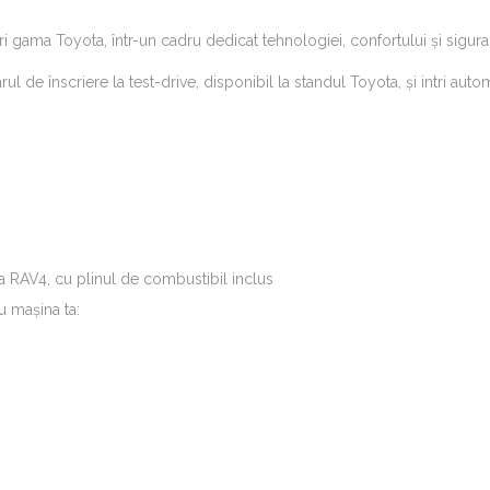
ama Toyota, într-un cadru dedicat tehnologiei, confortului și siguran
de înscriere la test-drive, disponibil la standul Toyota, și intri aut
 RAV4, cu plinul de combustibil inclus
u mașina ta: