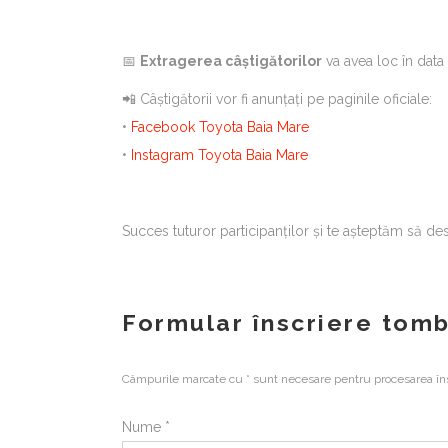
📅
Extragerea câștigătorilor
va avea loc în dat
📲
Câștigătorii vor fi anunțați pe paginile oficiale:
•
Facebook Toyota Baia Mare
•
Instagram Toyota Baia Mare
Succes tuturor participanților și te așteptăm să d
Formular înscriere tom
Câmpurile marcate cu * sunt necesare pentru procesarea însc
Nume *